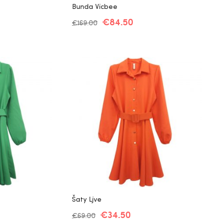
Bunda Vicbee
€
84.50
€
169.00
Šaty Ljve
€
34.50
€
69.00