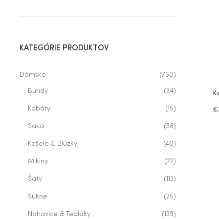
KATEGÓRIE PRODUKTOV
Dámske
(750)
Bundy
(34)
K
Kabáty
(15)
€
Saká
(38)
Košele & Blúzky
(40)
Mikiny
(22)
Šaty
(113)
Sukne
(25)
Nohavice & Tepláky
(139)