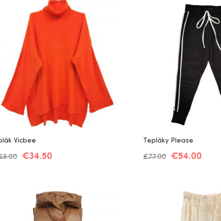
olák Vicbee
Tepláky Please
€
34.50
€
54.00
69.00
€
77.00