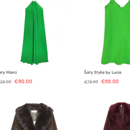
aty Marci
Šaty Stylia by Lucia
€
90.00
€
55.00
129.00
€
79.00