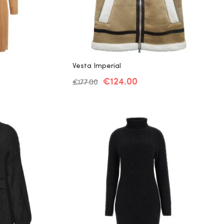
Vesta Imperial
€
124.00
€
177.00