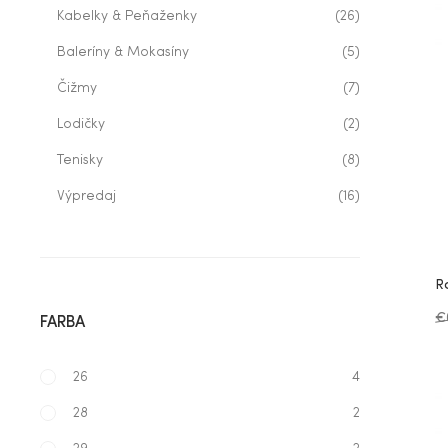
Kabelky & Peňaženky
(26)
Baleríny & Mokasíny
(5)
Čižmy
(7)
Lodičky
(2)
Tenisky
(8)
Výpredaj
(16)
R
€
FARBA
26
4
28
2