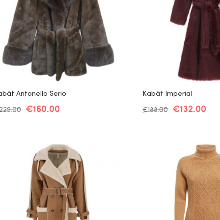
abát Antonello Serio
Kabát Imperial
€
160.00
€
132.00
229.00
€
188.00