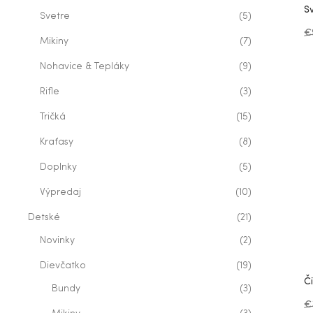
S
Svetre
(5)
€
Mikiny
(7)
Nohavice & Tepláky
(9)
Rifle
(3)
Tričká
(15)
Kraťasy
(8)
Doplnky
(5)
Výpredaj
(10)
Detské
(21)
Novinky
(2)
Dievčatko
(19)
Č
Bundy
(3)
€