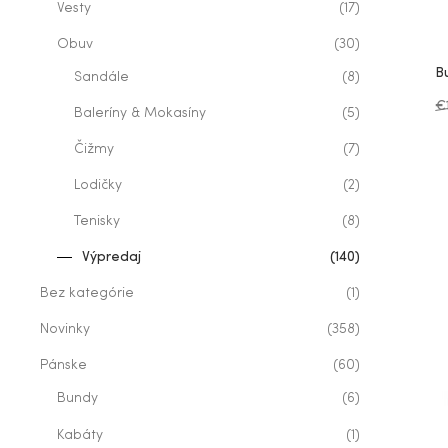
Vesty
(17)
Obuv
(30)
B
Sandále
(8)
€
Baleríny & Mokasíny
(5)
Čižmy
(7)
Lodičky
(2)
Tenisky
(8)
Výpredaj
(140)
Bez kategórie
(1)
Novinky
(358)
Pánske
(60)
Bundy
(6)
Kabáty
(1)