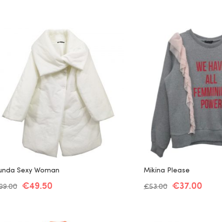
unda Sexy Woman
Mikina Please
€
49.50
€
37.00
99.00
€
53.00