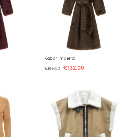
Kabát Imperial
€
132.00
€
188.00