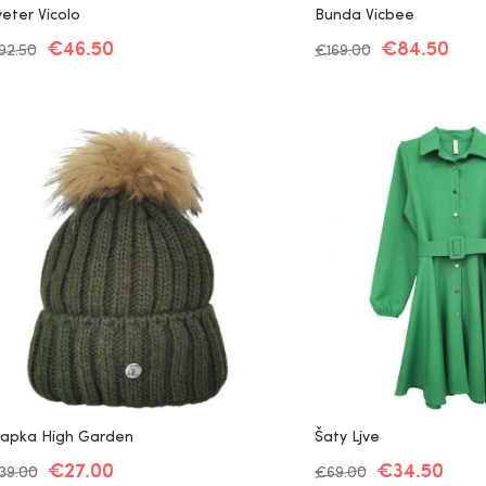
veter Vicolo
Bunda Vicbee
€
46.50
€
84.50
92.50
€
169.00
iapka High Garden
Šaty Ljve
€
27.00
€
34.50
39.00
€
69.00