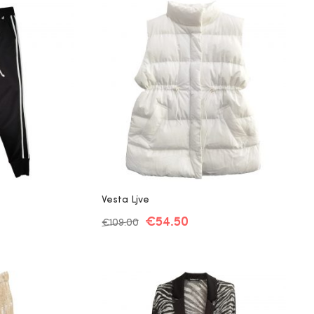
Vesta Ljve
€
54.50
€
109.00