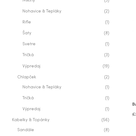
Mikiny
(3)
Nohavice & Tepláky
(2)
Rifle
(1)
Šaty
(8)
Svetre
(1)
Tričká
(3)
Výpredaj
(19)
Chlapček
(2)
Nohavice & Tepláky
(1)
Tričká
(1)
B
Výpredaj
(1)
€
Kabelky & Topánky
(56)
Sandále
(8)