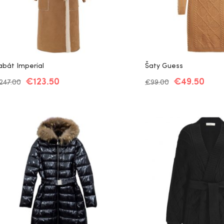
abát Imperial
Šaty Guess
€
123.50
€
49.50
247.00
€
99.00