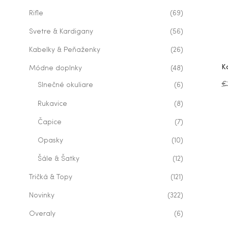
Rifle
(69)
Svetre & Kardigany
(56)
Kabelky & Peňaženky
(26)
K
Módne doplnky
(48)
€
Slnečné okuliare
(6)
Rukavice
(8)
Čapice
(7)
Opasky
(10)
Šále & Šatky
(12)
Tričká & Topy
(121)
Novinky
(322)
Overaly
(6)