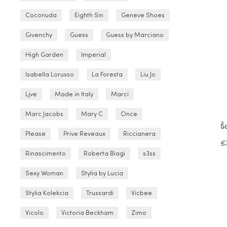
Coconuda
Eighth Sin
Geneve Shoes
Givenchy
Guess
Guess by Marciano
High Garden
Imperial
Isabella Lorusso
La Foresta
Liu Jo
Ljve
Made in Italy
Marci
Marc Jacobs
Mary C
Once
Š
Please
Prive Reveaux
Riccianera
€
Rinascimento
Roberta Biagi
s3ss
Sexy Woman
Stylia by Lucia
Stylia Kolekcia
Trussardi
Vicbee
Vicolo
Victoria Beckham
Zimo