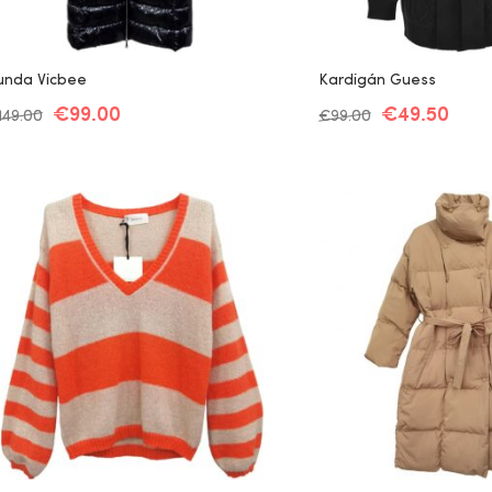
unda Vicbee
Kardigán Guess
€
99.00
€
49.50
149.00
€
99.00