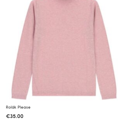
Rolák Please
€
35.00