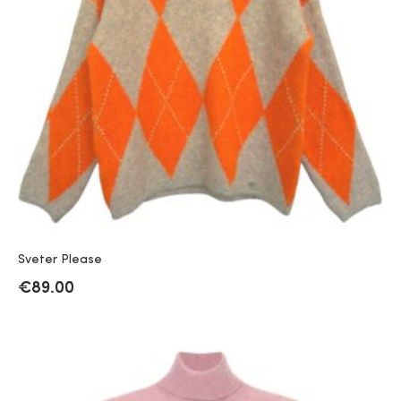
Sveter Please
€
89.00