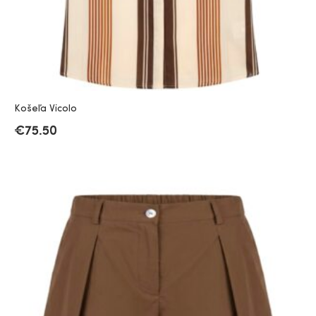
Košeľa Vicolo
€
75.50