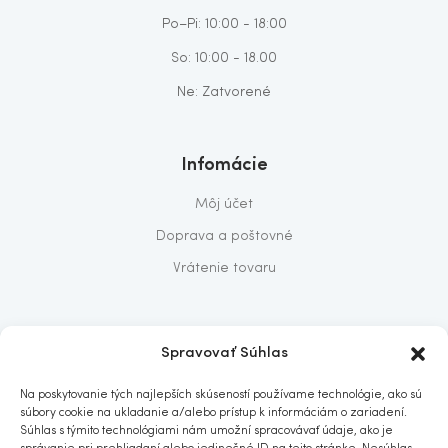
Po–Pi: 10:00 - 18:00
So: 10:00 - 18.00
Ne: Zatvorené
Infomácie
Môj účet
Doprava a poštovné
Vrátenie tovaru
O nás
Spravovať Súhlas
O nás
Na poskytovanie tých najlepších skúseností používame technológie, ako sú
Predajňa
súbory cookie na ukladanie a/alebo prístup k informáciám o zariadení.
Súhlas s týmito technológiami nám umožní spracovávať údaje, ako je
Kontakt