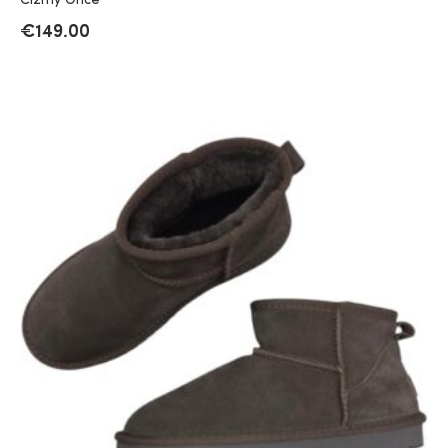
Čižmy Once
€
149.00