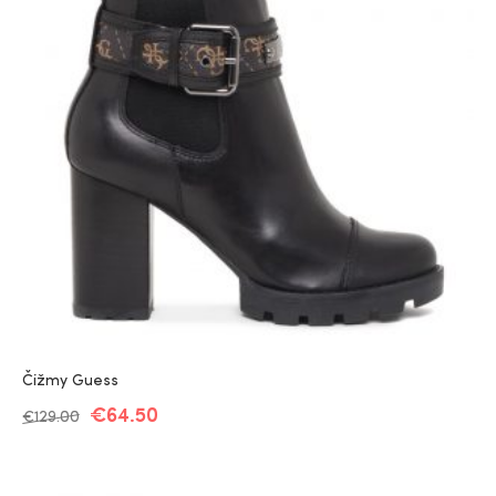
Čižmy Guess
€
64.50
€
129.00