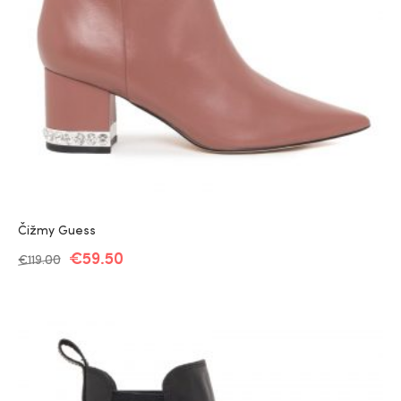
Čižmy Guess
€
59.50
€
119.00