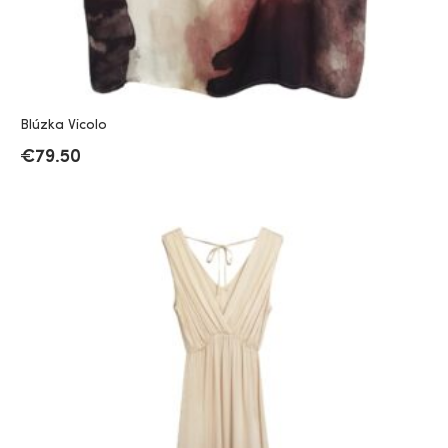
Blúzka Vicolo
€
79.50