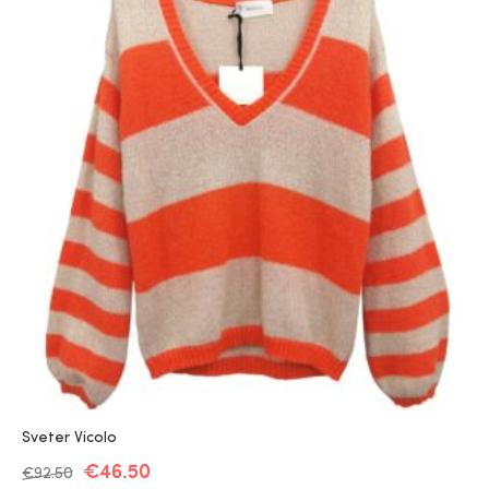
Sveter Vicolo
€
46.50
€
92.50