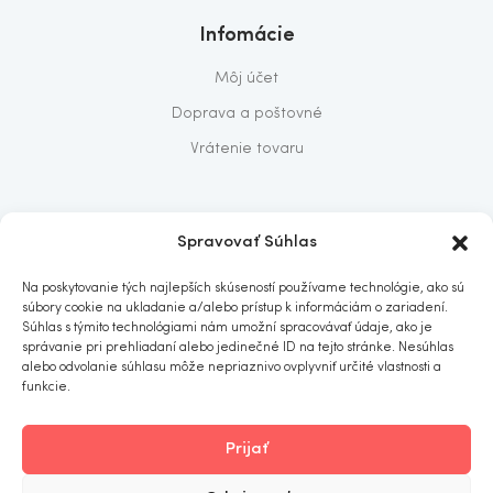
Infomácie
Môj účet
Doprava a poštovné
Vrátenie tovaru
O nás
Spravovať Súhlas
O nás
Na poskytovanie tých najlepších skúseností používame technológie, ako sú
Predajňa
súbory cookie na ukladanie a/alebo prístup k informáciám o zariadení.
Súhlas s týmito technológiami nám umožní spracovávať údaje, ako je
Kontakt
správanie pri prehliadaní alebo jedinečné ID na tejto stránke. Nesúhlas
alebo odvolanie súhlasu môže nepriaznivo ovplyvniť určité vlastnosti a
funkcie.
Prijať
ITOMNIA
© 2019
. All rights reserved.