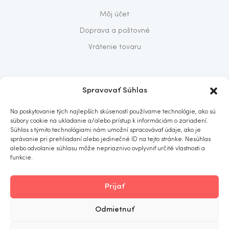
Môj účet
Doprava a poštovné
Vrátenie tovaru
O nás
Spravovať Súhlas
O nás
Na poskytovanie tých najlepších skúseností používame technológie, ako sú
Predajňa
súbory cookie na ukladanie a/alebo prístup k informáciám o zariadení.
Súhlas s týmito technológiami nám umožní spracovávať údaje, ako je
Kontakt
správanie pri prehliadaní alebo jedinečné ID na tejto stránke. Nesúhlas
alebo odvolanie súhlasu môže nepriaznivo ovplyvniť určité vlastnosti a
funkcie.
Prijať
ITOMNIA
© 2019
. All rights reserved.
Odmietnuť
Obchodné podmienky
Ochrana osobných údajov