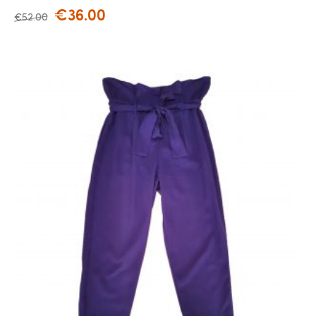
€
36.00
€
52.00