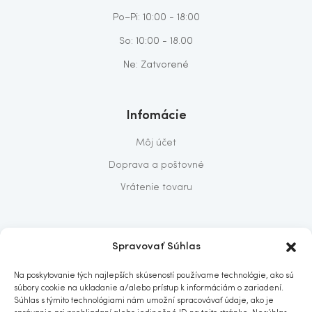
Po–Pi: 10:00 - 18:00
So: 10:00 - 18.00
Ne: Zatvorené
Infomácie
Môj účet
Doprava a poštovné
Vrátenie tovaru
O nás
Spravovať Súhlas
O nás
Na poskytovanie tých najlepších skúseností používame technológie, ako sú
Predajňa
súbory cookie na ukladanie a/alebo prístup k informáciám o zariadení.
Súhlas s týmito technológiami nám umožní spracovávať údaje, ako je
Kontakt