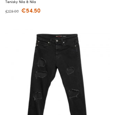
Tenisky Nila & Nila
€
54.50
€
109.00