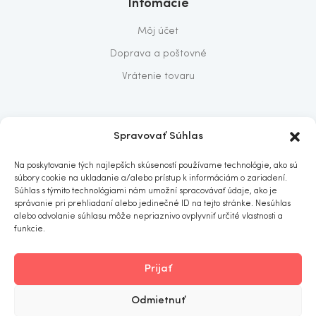
Infomácie
Môj účet
Doprava a poštovné
Vrátenie tovaru
O nás
Spravovať Súhlas
O nás
Na poskytovanie tých najlepších skúseností používame technológie, ako sú
Predajňa
súbory cookie na ukladanie a/alebo prístup k informáciám o zariadení.
Súhlas s týmito technológiami nám umožní spracovávať údaje, ako je
Kontakt
správanie pri prehliadaní alebo jedinečné ID na tejto stránke. Nesúhlas
alebo odvolanie súhlasu môže nepriaznivo ovplyvniť určité vlastnosti a
funkcie.
Prijať
ITOMNIA
© 2019
. All rights reserved.
Odmietnuť
Obchodné podmienky
Ochrana osobných údajov