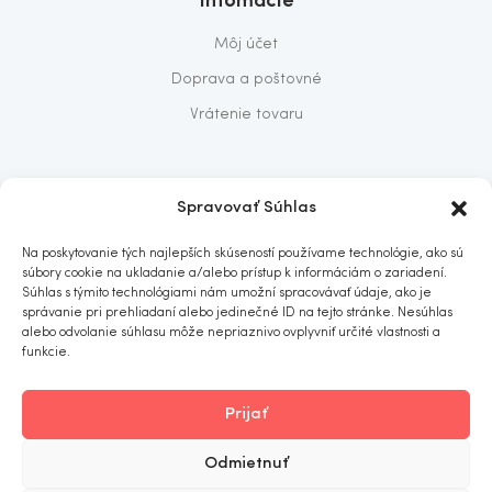
Môj účet
Doprava a poštovné
Vrátenie tovaru
O nás
Spravovať Súhlas
O nás
Na poskytovanie tých najlepších skúseností používame technológie, ako sú
Predajňa
súbory cookie na ukladanie a/alebo prístup k informáciám o zariadení.
Súhlas s týmito technológiami nám umožní spracovávať údaje, ako je
Kontakt
správanie pri prehliadaní alebo jedinečné ID na tejto stránke. Nesúhlas
alebo odvolanie súhlasu môže nepriaznivo ovplyvniť určité vlastnosti a
funkcie.
Prijať
ITOMNIA
© 2019
. All rights reserved.
Odmietnuť
Obchodné podmienky
Ochrana osobných údajov