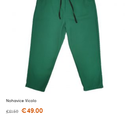
Nohavice Vicolo
€
49.00
€
61.50