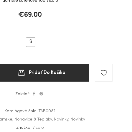
dámske saténové top Vicolo
€
69.00
S
Pridať Do Košíka
Zdieľať:
Katalógové číslo:
TAB0082
ámske
,
Nohavice & Tepláky
,
Novinky
,
Novinky
Značka:
Vicolo