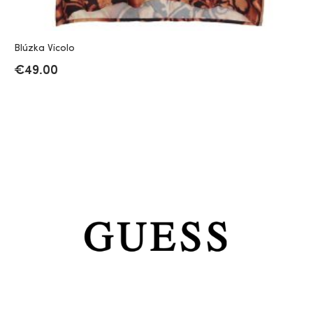
Blúzka Vicolo
€
49.00