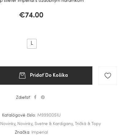
p sveter Imperial s ozdobným náramkom
€
74.00
L
Pridať Do Košíka
Zdieľať:
Katalógové číslo:
M9990051U
,
Novinky
,
Novinky
,
Svetre & Kardigany
,
Tričká & Topy
Značka:
Imperial