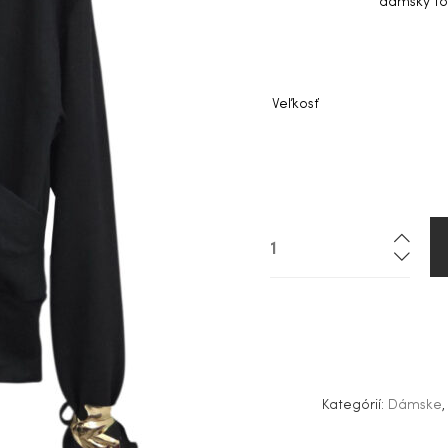
dámsky to
Veľkosť
Kategórií:
Dámske