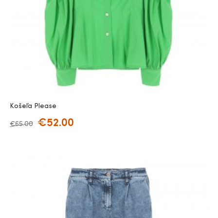
Košeľa Please
€
52.00
€
65.00