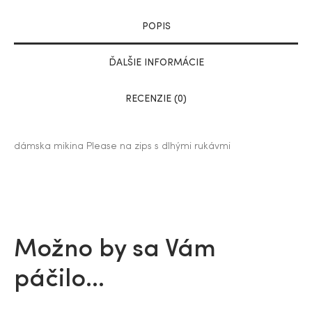
POPIS
ĎALŠIE INFORMÁCIE
RECENZIE (0)
dámska m
ikina Please na zips s dlhými rukávmi
Možno by sa Vám
páčilo…