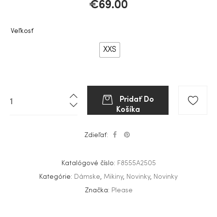
€
69.00
Veľkosť
XXS
Pridať Do
Košíka
Zdieľať:
Katalógové číslo:
F8555A2505
Kategórie:
Dámske
,
Mikiny
,
Novinky
,
Novinky
Značka:
Please