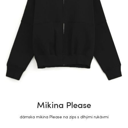
Mikina Please
dámska m
ikina Please na zips s dlhými rukávmi