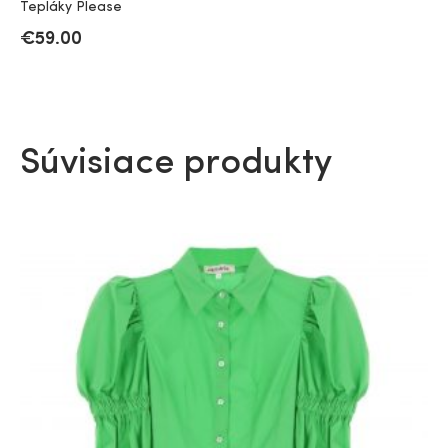
Tepláky Please
€
59.00
Súvisiace produkty