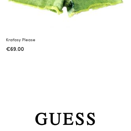
Kraťasy Please
€
69.00