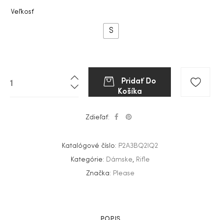
Veľkosť
S
Pridať Do
Košíka
Zdieľať:
Katalógové číslo:
P2A3BQ2IQ2
Kategórie:
Dámske
,
Rifle
Značka:
Please
POPIS