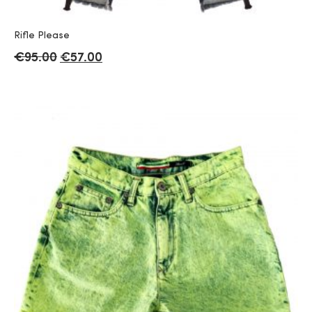
Rifle Please
€
95.00
€
57.00