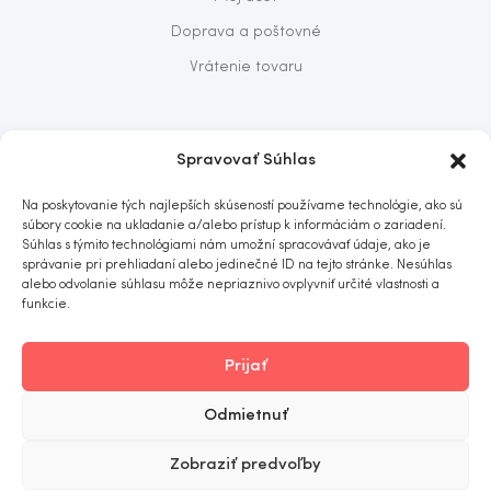
Doprava a poštovné
Vrátenie tovaru
O nás
Spravovať Súhlas
O nás
Na poskytovanie tých najlepších skúseností používame technológie, ako sú
Predajňa
súbory cookie na ukladanie a/alebo prístup k informáciám o zariadení.
Súhlas s týmito technológiami nám umožní spracovávať údaje, ako je
Kontakt
správanie pri prehliadaní alebo jedinečné ID na tejto stránke. Nesúhlas
alebo odvolanie súhlasu môže nepriaznivo ovplyvniť určité vlastnosti a
funkcie.
Prijať
ITOMNIA
© 2019
. All rights reserved.
Odmietnuť
Obchodné podmienky
Ochrana osobných údajov
Zobraziť predvoľby