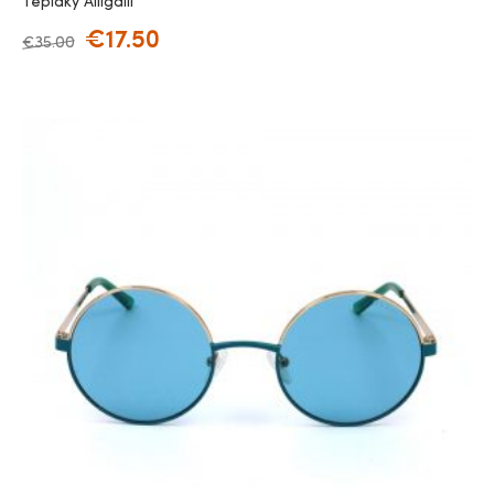
Tepláky Alligalli
€
17.50
€
35.00