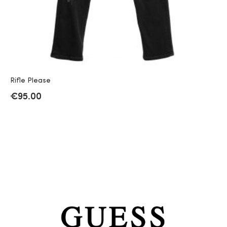
Rifle Please
€
95.00