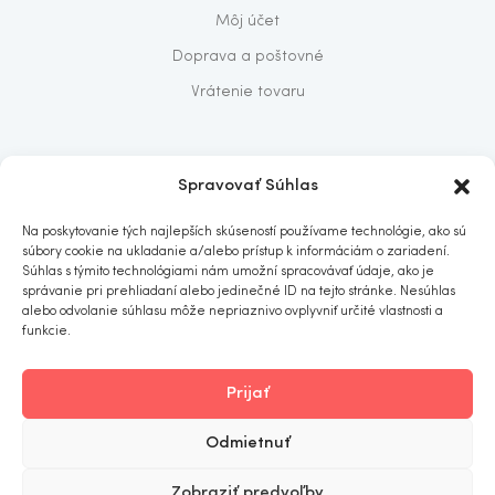
Môj účet
Doprava a poštovné
Vrátenie tovaru
O nás
Spravovať Súhlas
O nás
Na poskytovanie tých najlepších skúseností používame technológie, ako sú
Predajňa
súbory cookie na ukladanie a/alebo prístup k informáciám o zariadení.
Súhlas s týmito technológiami nám umožní spracovávať údaje, ako je
Kontakt
správanie pri prehliadaní alebo jedinečné ID na tejto stránke. Nesúhlas
alebo odvolanie súhlasu môže nepriaznivo ovplyvniť určité vlastnosti a
funkcie.
Prijať
ITOMNIA
© 2019
. All rights reserved.
Odmietnuť
Obchodné podmienky
Ochrana osobných údajov
Zobraziť predvoľby