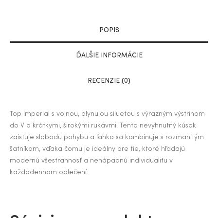
POPIS
ĎALŠIE INFORMÁCIE
RECENZIE (0)
Top Imperial s volnou, plynulou siluetou s výrazným výstrihom
do V a krátkymi, širokými rukávmi. Tento nevyhnutný kúsok
zaisťuje slobodu pohybu a ľahko sa kombinuje s rozmanitým
šatníkom, vďaka čomu je ideálny pre tie, ktoré hľadajú
modernú všestrannosť a nenápadnú individualitu v
každodennom oblečení.