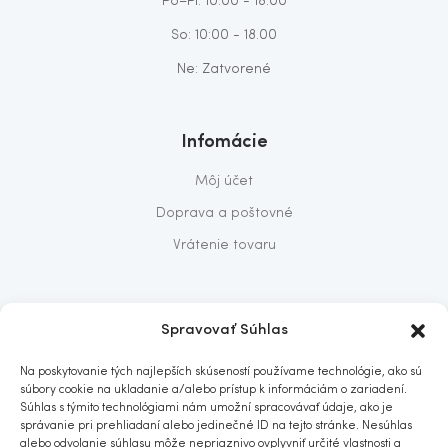
Po–Pi: 10:00 - 18:00
So: 10:00 - 18.00
Ne: Zatvorené
Infomácie
Môj účet
Doprava a poštovné
Vrátenie tovaru
O nás
Spravovať Súhlas
O nás
Na poskytovanie tých najlepších skúseností používame technológie, ako sú
Predajňa
súbory cookie na ukladanie a/alebo prístup k informáciám o zariadení.
Súhlas s týmito technológiami nám umožní spracovávať údaje, ako je
Kontakt
správanie pri prehliadaní alebo jedinečné ID na tejto stránke. Nesúhlas
alebo odvolanie súhlasu môže nepriaznivo ovplyvniť určité vlastnosti a