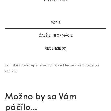
POPIS
ĎALŠIE INFORMÁCIE
RECENZIE (0)
dámske š
iroké teplákové nohavice Please so sťahovacou
šnúrkou
Možno by sa Vám
páčilo…