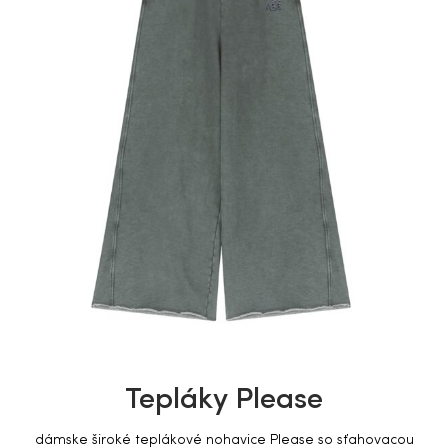
Tepláky Please
dámske š
iroké teplákové nohavice Please so sťahovacou