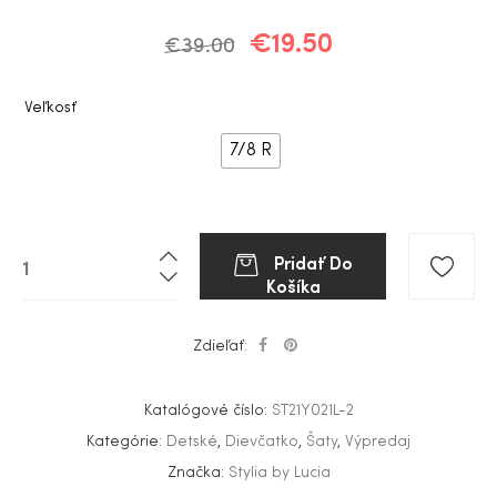
€
19.50
€
39.00
Veľkosť
7/8 R
Pridať Do
Košíka
Zdieľať:
Katalógové číslo:
ST21Y021L-2
Kategórie:
Detské
,
Dievčatko
,
Šaty
,
Výpredaj
Značka:
Stylia by Lucia