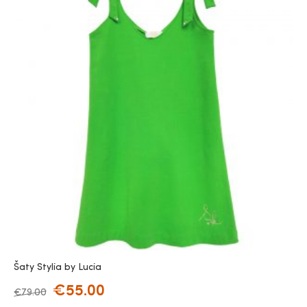
Šaty Stylia by Lucia
€
55.00
€
79.00