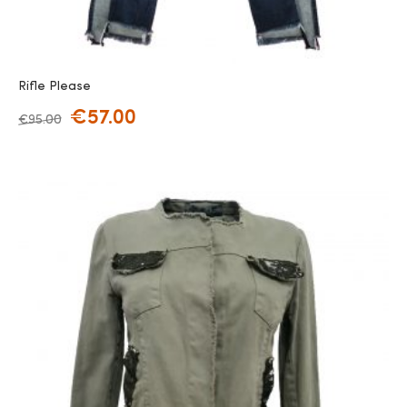
Rifle Please
€
57.00
€
95.00