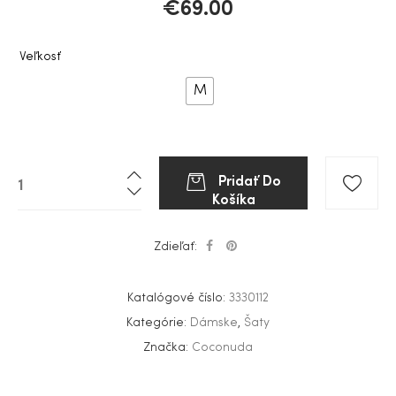
€
69.00
Veľkosť
M
Pridať Do
Košíka
Zdieľať:
Katalógové číslo:
3330112
Kategórie:
Dámske
,
Šaty
Značka:
Coconuda