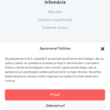
Infomácie
Môj účet
Doprava a poštovné
Vrátenie tovaru
O nás
Spravovať Súhlas
O nás
Na poskytovanie tých najlepších skúseností používame technológie, ako sú
Predajňa
súbory cookie na ukladanie a/alebo prístup k informáciám o zariadení.
Súhlas s týmito technológiami nám umožní spracovávať údaje, ako je
Kontakt
správanie pri prehliadaní alebo jedinečné ID na tejto stránke. Nesúhlas
alebo odvolanie súhlasu môže nepriaznivo ovplyvniť určité vlastnosti a
funkcie.
Prijať
ITOMNIA
© 2019
. All rights reserved.
Odmietnuť
Obchodné podmienky
Ochrana osobných údajov