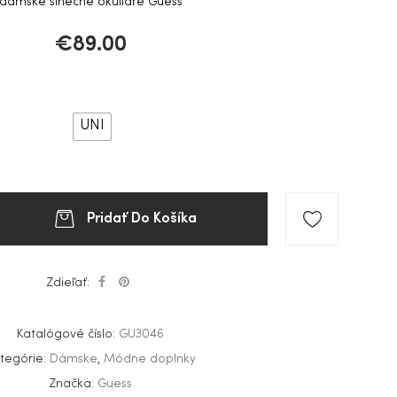
dámske slnečné okuliare Guess
€
89.00
UNI
Pridať Do Košíka
Zdieľať:
Katalógové číslo:
GU3046
tegórie:
Dámske
,
Módne doplnky
Značka:
Guess