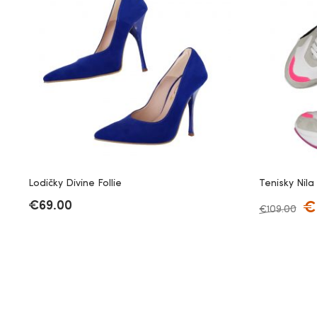
Lodičky Divine Follie
Tenisky Nila
€
69.00
€
€
109.00