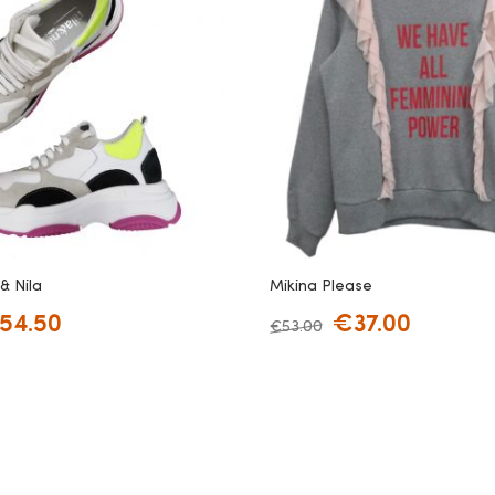
 & Nila
Mikina Please
54.50
€
37.00
€
53.00