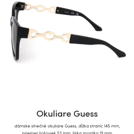
Okuliare Guess
dámske slnečné okuliare Guess, dĺžka straníc 145 mm,
priemer šošoviek 53 mm, šírka mostíka 19 mm