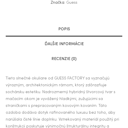
Značka:
Guess
POPIS
ĎALŠIE INFORMÁCIE
RECENZIE (0)
Tieto slnečné okuliare od GUESS FACTORY sa vyznačujú
výrazným, architektonickým rámom, ktorý zdôrazňuje
sochársku estetiku. Nadrozmerný hybridný štvorcový tvar s
mačacím okom je vyvážený hladkými, zužujúcimi sa
straničkami s prepracovaným kovovým kovaním. Táto
ozdoba dodáva dotyk rafinovaného luxusu bez toho, aby
narúšala čisté línie doplnku. Vstrekovaný materiál použitý pri
konštrukcii poskytuje výnimočnú štrukturálnu integritu a