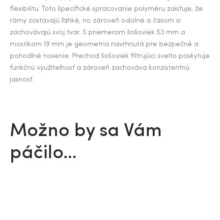
flexibilitu. Toto špecifické spracovanie polyméru zaisťuje, že
rámy zostávajú ľahké, no zároveň odolné a časom si
zachovávajú svoj tvar. S priemerom šošoviek 53 mm a
mostíkom 19 mm je geometria navrhnutá pre bezpečné a
pohodlné nosenie. Prechod šošoviek filtrujúci svetlo poskytuje
funkčnú využiteľnosť a zároveň zachováva konzistentnú
jasnosť.
Možno by sa Vám
páčilo…