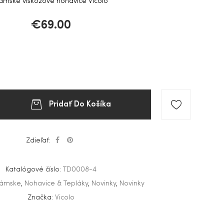
ámske viskózové nohavice Vicolo
€
69.00
Pridať Do Košíka
Zdieľať:
Katalógové číslo:
TD0008-4
ámske
,
Nohavice & Tepláky
,
Novinky
,
Novinky
Značka:
Vicolo