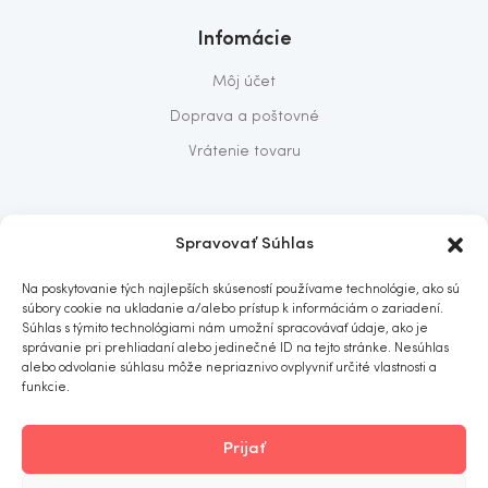
Infomácie
Môj účet
Doprava a poštovné
Vrátenie tovaru
O nás
Spravovať Súhlas
O nás
Na poskytovanie tých najlepších skúseností používame technológie, ako sú
Predajňa
súbory cookie na ukladanie a/alebo prístup k informáciám o zariadení.
Súhlas s týmito technológiami nám umožní spracovávať údaje, ako je
Kontakt
správanie pri prehliadaní alebo jedinečné ID na tejto stránke. Nesúhlas
alebo odvolanie súhlasu môže nepriaznivo ovplyvniť určité vlastnosti a
funkcie.
Prijať
ITOMNIA
© 2019
. All rights reserved.