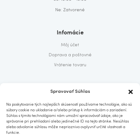
Ne: Zatvorené
Infomácie
Môj účet
Doprava a poštovné
Vrátenie tovaru
O nás
Spravovať Súhlas
O nás
Na poskytovanie tých najlepších skúseností používame technológie, ako sú
Predajňa
súbory cookie na ukladanie a/alebo prístup k informáciám o zariadení.
Súhlas s týmito technológiami nám umožní spracovávať údaje, ako je
Kontakt
správanie pri prehliadaní alebo jedinečné ID na tejto stránke. Nesúhlas
alebo odvolanie súhlasu môže nepriaznivo ovplyvniť určité vlastnosti a
funkcie.