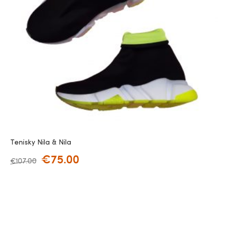
Tenisky Nila & Nila
€
75.00
€
107.00