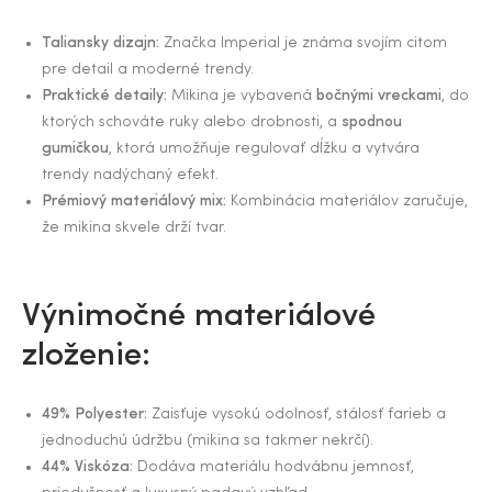
Taliansky dizajn:
Značka Imperial je známa svojím citom
pre detail a moderné trendy.
Praktické detaily:
Mikina je vybavená
bočnými vreckami
, do
ktorých schováte ruky alebo drobnosti, a
spodnou
gumičkou
, ktorá umožňuje regulovať dĺžku a vytvára
trendy nadýchaný efekt.
Prémiový materiálový mix:
Kombinácia materiálov zaručuje,
že mikina skvele drží tvar.
​Výnimočné materiálové
zloženie:
49% Polyester:
Zaisťuje vysokú odolnosť, stálosť farieb a
jednoduchú údržbu (mikina sa takmer nekrčí).
44% Viskóza:
Dodáva materiálu hodvábnu jemnosť,