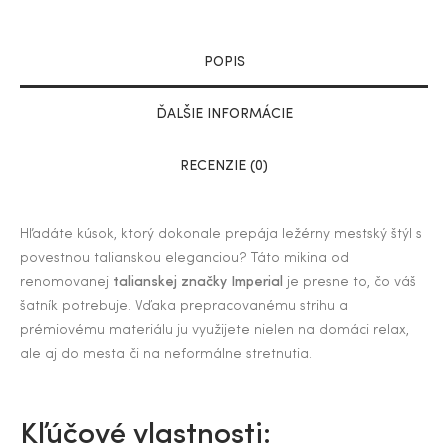
POPIS
ĎALŠIE INFORMÁCIE
RECENZIE (0)
​Hľadáte kúsok, ktorý dokonale prepája ležérny mestský štýl s
povestnou talianskou eleganciou? Táto mikina od
renomovanej
talianskej značky Imperial
je presne to, čo váš
šatník potrebuje. Vďaka prepracovanému strihu a
prémiovému materiálu ju využijete nielen na domáci relax,
ale aj do mesta či na neformálne stretnutia.
​Kľúčové vlastnosti: