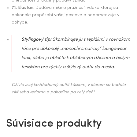
priedušnosť a luxusný padavý vzhľad.
7% Elastan:
Dodáva mikine pružnosť, vďaka ktorej sa
dokonale prispôsobí vašej postave a neobmedzuje v
pohybe.
Stylingový tip:
Skombinujte ju s teplákmi v rovnakom
tóne pre dokonalý „monochromatický“ loungewear
look, alebo ju oblečte k obľúbeným džínsom a bielym
teniskám pre rýchly a štýlový outfit do mesta.
Oživte svoj každodenný outfit kúskom, v ktorom sa budete
cítiť sebavedomo a pohodlne po celý deň!
Súvisiace produkty