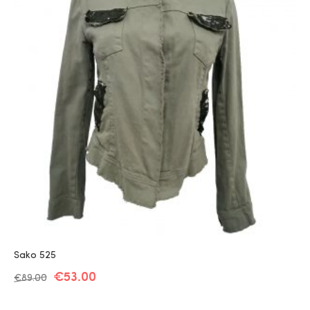
Sako 525
€
53.00
€
89.00