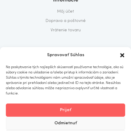
Môj účet
Doprava a poštovné
Vrátenie tovaru
O nás
Spravovať Súhlas
O nás
Na poskytovanie tých najlepších skúseností používame technológie, ako sú
Predajňa
súbory cookie na ukladanie a/alebo prístup k informáciám o zariadení.
Súhlas s týmito technológiami nám umožní spracovávať údaje, ako je
Kontakt
správanie pri prehliadaní alebo jedinečné ID na tejto stránke. Nesúhlas
alebo odvolanie súhlasu môže nepriaznivo ovplyvniť určité vlastnosti a
funkcie.
Prijať
ITOMNIA
© 2019
. All rights reserved.
Odmietnuť
Obchodné podmienky
Ochrana osobných údajov