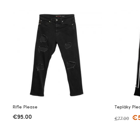
Rifle Please
Tepláky Ple
€
95.00
€
€
77.00