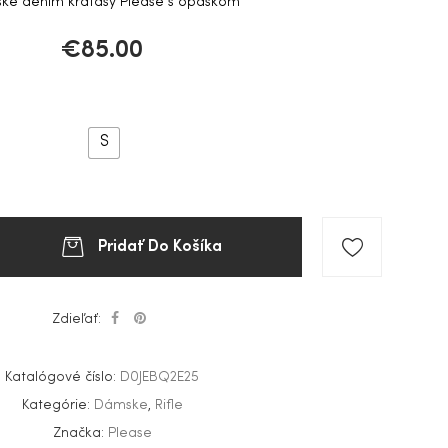
ke denim kraťasy Please s opaskom
€
85.00
S
Pridať Do Košíka
Zdieľať:
Katalógové číslo:
D0JEBQ2E25
Kategórie:
Dámske
,
Rifle
Značka:
Please