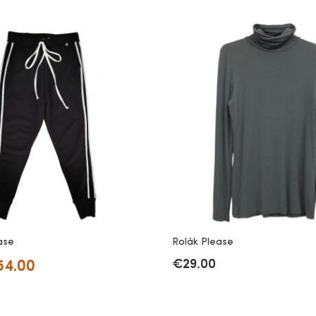
ase
Rolák Please
54.00
€
29.00