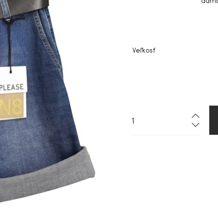
dáms
Veľkosť