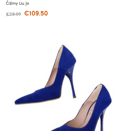
Čižmy Liu Jo
€
109.50
€
219.00