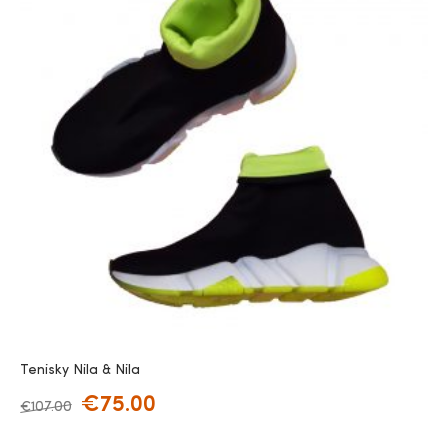
Tenisky Nila & Nila
€
75.00
€
107.00