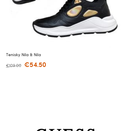
Tenisky Nila & Nila
€
54.50
€
109.00