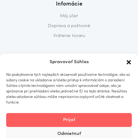
Infomácie
Môj účet
Doprava a poštovné
Vrátenie tovaru
O nás
Spravovať Súhlas
O nás
Na poskytovanie tých najlepších skúseností používame technológie, ako sú
Predajňa
súbory cookie na ukladanie a/alebo prístup k informáciám o zariadení.
Súhlas s týmito technológiami nám umožní spracovávať údaje, ako je
Kontakt
správanie pri prehliadaní alebo jedinečné ID na tejto stránke. Nesúhlas
alebo odvolanie súhlasu môže nepriaznivo ovplyvniť určité vlastnosti a
funkcie.
Prijať
ITOMNIA
© 2019
. All rights reserved.
Odmietnuť
Obchodné podmienky
Ochrana osobných údajov