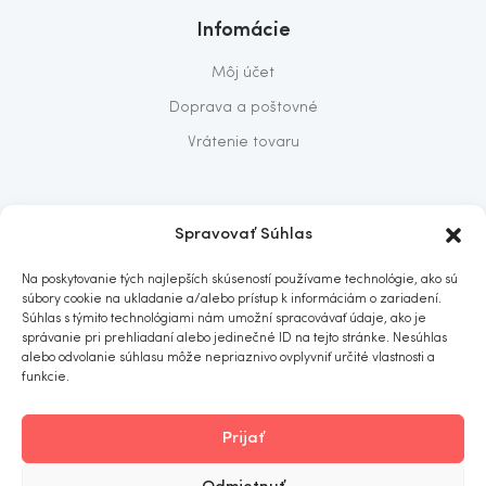
Infomácie
Môj účet
Doprava a poštovné
Vrátenie tovaru
O nás
Spravovať Súhlas
O nás
Na poskytovanie tých najlepších skúseností používame technológie, ako sú
Predajňa
súbory cookie na ukladanie a/alebo prístup k informáciám o zariadení.
Súhlas s týmito technológiami nám umožní spracovávať údaje, ako je
Kontakt
správanie pri prehliadaní alebo jedinečné ID na tejto stránke. Nesúhlas
alebo odvolanie súhlasu môže nepriaznivo ovplyvniť určité vlastnosti a
funkcie.
Prijať
ITOMNIA
© 2019
. All rights reserved.