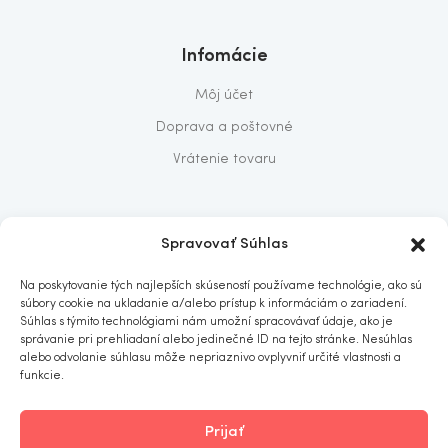
Infomácie
Môj účet
Doprava a poštovné
Vrátenie tovaru
O nás
Spravovať Súhlas
O nás
Na poskytovanie tých najlepších skúseností používame technológie, ako sú
Predajňa
súbory cookie na ukladanie a/alebo prístup k informáciám o zariadení.
Súhlas s týmito technológiami nám umožní spracovávať údaje, ako je
Kontakt
správanie pri prehliadaní alebo jedinečné ID na tejto stránke. Nesúhlas
alebo odvolanie súhlasu môže nepriaznivo ovplyvniť určité vlastnosti a
funkcie.
Prijať
ITOMNIA
© 2019
. All rights reserved.