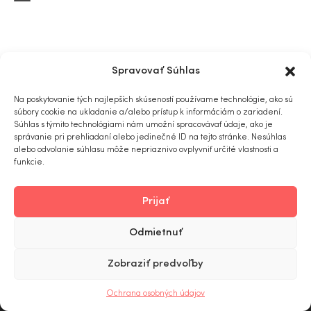
Spravovať Súhlas
Na poskytovanie tých najlepších skúseností používame technológie, ako sú
súbory cookie na ukladanie a/alebo prístup k informáciám o zariadení.
Súhlas s týmito technológiami nám umožní spracovávať údaje, ako je
správanie pri prehliadaní alebo jedinečné ID na tejto stránke. Nesúhlas
alebo odvolanie súhlasu môže nepriaznivo ovplyvniť určité vlastnosti a
funkcie.
Prijať
Odmietnuť
Zobraziť predvoľby
0
Ochrana osobných údajov