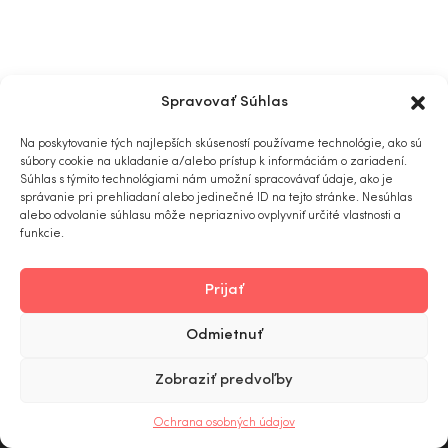
Spravovať Súhlas
Na poskytovanie tých najlepších skúseností používame technológie, ako sú
súbory cookie na ukladanie a/alebo prístup k informáciám o zariadení.
Súhlas s týmito technológiami nám umožní spracovávať údaje, ako je
správanie pri prehliadaní alebo jedinečné ID na tejto stránke. Nesúhlas
alebo odvolanie súhlasu môže nepriaznivo ovplyvniť určité vlastnosti a
funkcie.
Prijať
Odmietnuť
Zobraziť predvoľby
0
Ochrana osobných údajov