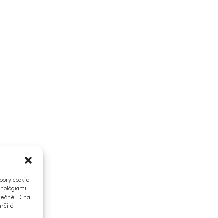
bory cookie
hnológiami
nečné ID na
určité